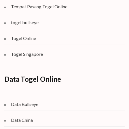
Tempat Pasang Togel Online
togel bullseye
Togel Online
Togel Singapore
Data Togel Online
Data Bullseye
Data China