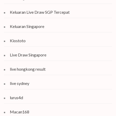
Keluaran Live Draw SGP Tercepat
Keluaran Singapore
Kiostoto
Live Draw Singapore
live hongkong result
live sydney
lurus4d
Macan168