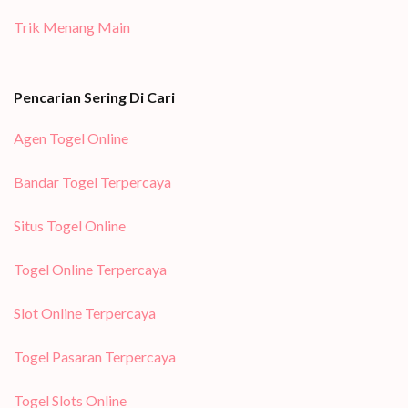
Trik Menang Main
Pencarian Sering Di Cari
Agen Togel Online
Bandar Togel Terpercaya
Situs Togel Online
Togel Online Terpercaya
Slot Online Terpercaya
Togel Pasaran Terpercaya
Togel Slots Online