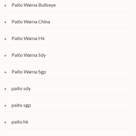
Paito Warna Bullseye
Paito Warna China
Paito Warna Hk
Paito Warna Sdy
Paito Warna Sgp
paito sdy
paito sgp
paito hk