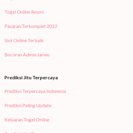
Togel Online Resmi
Pasaran Terkomplet 2022
Slot Online Terbaik
Bocoran Admin Jarwo
Prediksi Jitu Terpercaya
Prediksi Terpercaya Indonesia
Prediksi Paling Update
Keluaran Togel Online