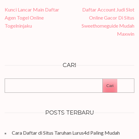
Navigasi
Kunci Lancar Main Daftar
Daftar Account Judi Slot
pos
Agen Togel Online
Online Gacor Di Situs
Togelninjaku
Sweethomeguide Mudah
Maxwin
CARI
Cari
POSTS TERBARU
Cara Daftar di Situs Taruhan Lurus4d Paling Mudah