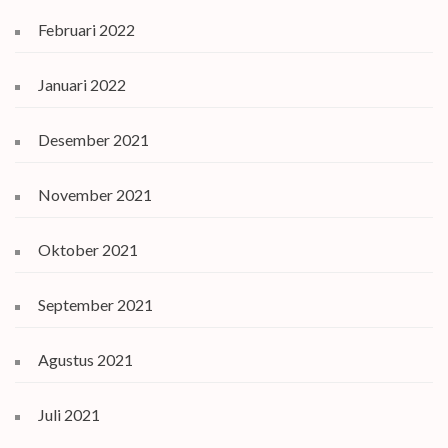
Februari 2022
Januari 2022
Desember 2021
November 2021
Oktober 2021
September 2021
Agustus 2021
Juli 2021