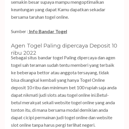
semakin besar supaya mampu mengoptimalkan
keuntungan yang dapat Kamu dapatkan sekadar
bersama taruhan togel online.
Sumber :
Info Bandar Togel
Agen Togel Paling dipercaya Deposit 10
ribu 2022
Sebagai situs bandar togel Paling dipercaya dan agen
togel sah teraman sudah tentu memberi yang terbaik
ke beberapa bettor atau anggota tersayang, tidak
bisa disangkal kembali yang hanya Togel Online
deposit 10 ribu dan minimum bet 100 rupiah saja anda
dapat nikmati judi slots atau togel online ini.Betul-
betul merakyat sekali website togel online yang anda
tonton itu, di mana bersama modal demikian anda
dapat cicipi permainan judi togel online dan website
slot online tanpa harus pergi terlihat negeri.