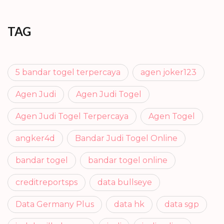
TAG
5 bandar togel terpercaya
agen joker123
Agen Judi
Agen Judi Togel
Agen Judi Togel Terpercaya
Agen Togel
angker4d
Bandar Judi Togel Online
bandar togel
bandar togel online
creditreportsps
data bullseye
Data Germany Plus
data hk
data sgp