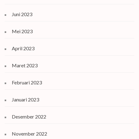
Juni 2023
Mei 2023
April 2023
Maret 2023
Februari 2023
Januari 2023
Desember 2022
November 2022