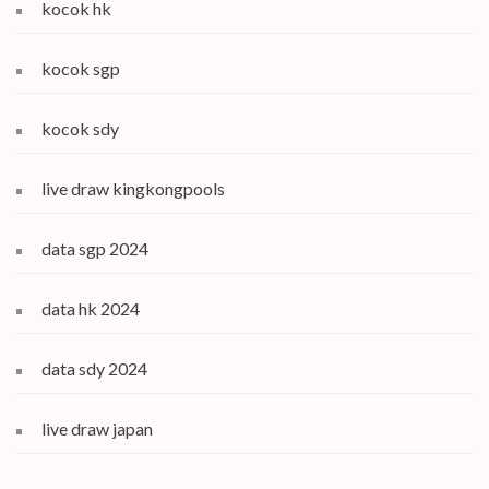
kocok hk
kocok sgp
kocok sdy
live draw kingkongpools
data sgp 2024
data hk 2024
data sdy 2024
live draw japan