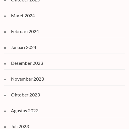
Maret 2024
Februari 2024
Januari 2024
Desember 2023
November 2023
Oktober 2023
Agustus 2023
Juli 2023