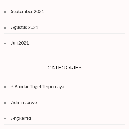
September 2021
Agustus 2021
Juli 2021
CATEGORIES
5 Bandar Togel Terpercaya
Admin Jarwo
Angker4d