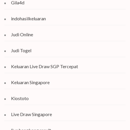
Gila4d
indohasilkeluaran
Judi Online
Judi Togel
Keluaran Live Draw SGP Tercepat
Keluaran Singapore
Kiostoto
Live Draw Singapore