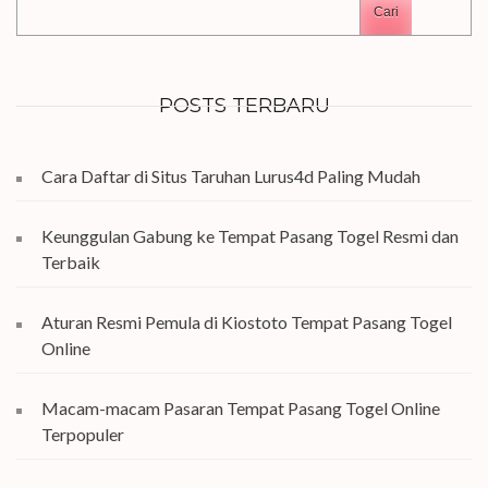
Cari
POSTS TERBARU
Cara Daftar di Situs Taruhan Lurus4d Paling Mudah
Keunggulan Gabung ke Tempat Pasang Togel Resmi dan
Terbaik
Aturan Resmi Pemula di Kiostoto Tempat Pasang Togel
Online
Macam-macam Pasaran Tempat Pasang Togel Online
Terpopuler