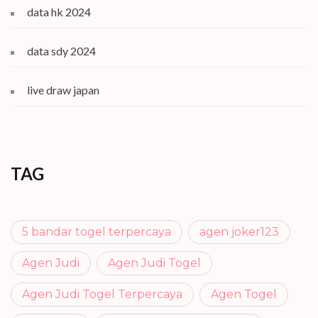
data hk 2024
data sdy 2024
live draw japan
TAG
5 bandar togel terpercaya
agen joker123
Agen Judi
Agen Judi Togel
Agen Judi Togel Terpercaya
Agen Togel