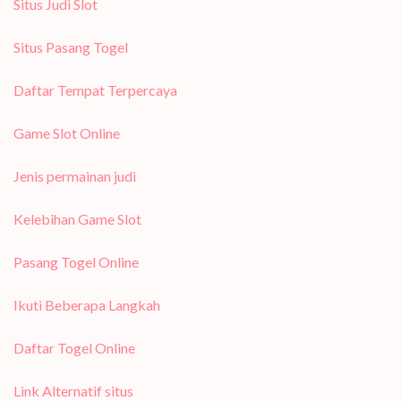
Situs Judi Slot
Situs Pasang Togel
Daftar Tempat Terpercaya
Game Slot Online
Jenis permainan judi
Kelebihan Game Slot
Pasang Togel Online
Ikuti Beberapa Langkah
Daftar Togel Online
Link Alternatif situs