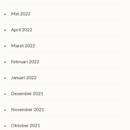
Mei 2022
April 2022
Maret 2022
Februari 2022
Januari 2022
Desember 2021
November 2021
Oktober 2021