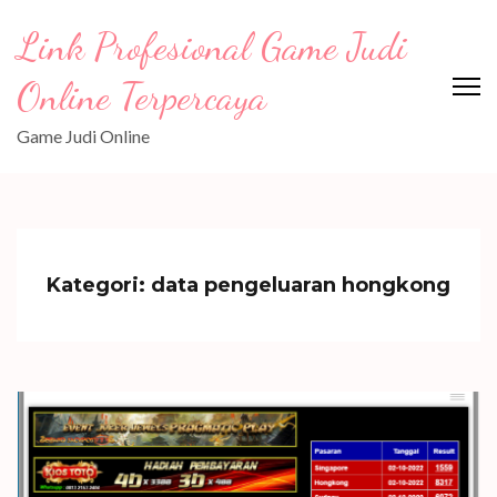
Lompat
Link Profesional Game Judi
ke
konten
Online Terpercaya
(Tekan
Enter)
Game Judi Online
Kategori:
data pengeluaran hongkong