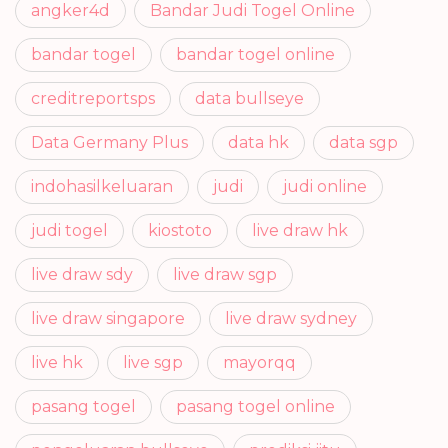
angker4d
Bandar Judi Togel Online
bandar togel
bandar togel online
creditreportsps
data bullseye
Data Germany Plus
data hk
data sgp
indohasilkeluaran
judi
judi online
judi togel
kiostoto
live draw hk
live draw sdy
live draw sgp
live draw singapore
live draw sydney
live hk
live sgp
mayorqq
pasang togel
pasang togel online