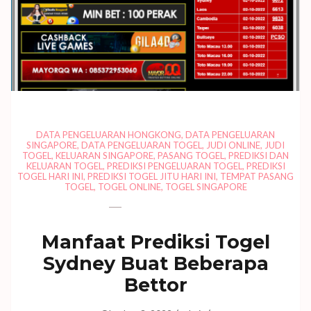
DATA PENGELUARAN HONGKONG
,
DATA PENGELUARAN
SINGAPORE
,
DATA PENGELUARAN TOGEL
,
JUDI ONLINE
,
JUDI
TOGEL
,
KELUARAN SINGAPORE
,
PASANG TOGEL
,
PREDIKSI DAN
KELUARAN TOGEL
,
PREDIKSI PENGELUARAN TOGEL
,
PREDIKSI
TOGEL HARI INI
,
PREDIKSI TOGEL JITU HARI INI
,
TEMPAT PASANG
TOGEL
,
TOGEL ONLINE
,
TOGEL SINGAPORE
Manfaat Prediksi Togel
Sydney Buat Beberapa
Bettor