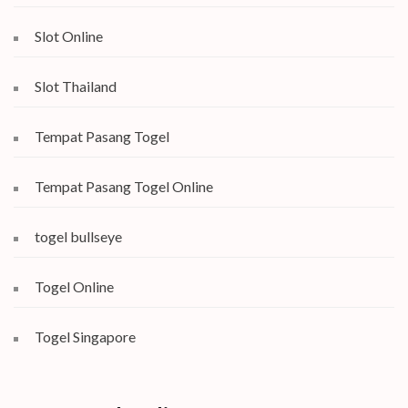
Slot Online
Slot Thailand
Tempat Pasang Togel
Tempat Pasang Togel Online
togel bullseye
Togel Online
Togel Singapore