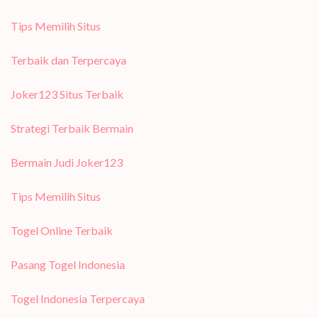
Tips Memilih Situs
Terbaik dan Terpercaya
Joker123 Situs Terbaik
Strategi Terbaik Bermain
Bermain Judi Joker123
Tips Memilih Situs
Togel Online Terbaik
Pasang Togel Indonesia
Togel Indonesia Terpercaya