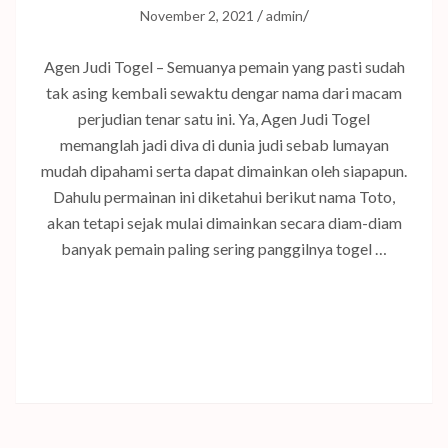
/
/
November 2, 2021
admin
Agen Judi Togel – Semuanya pemain yang pasti sudah
tak asing kembali sewaktu dengar nama dari macam
perjudian tenar satu ini. Ya, Agen Judi Togel
memanglah jadi diva di dunia judi sebab lumayan
mudah dipahami serta dapat dimainkan oleh siapapun.
Dahulu permainan ini diketahui berikut nama Toto,
akan tetapi sejak mulai dimainkan secara diam-diam
banyak pemain paling sering panggilnya togel …