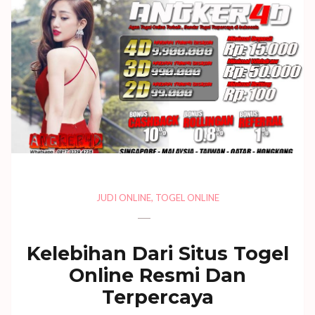
JUDI ONLINE
,
TOGEL ONLINE
Kelebihan Dari Situs Togel
Online Resmi Dan
Terpercaya