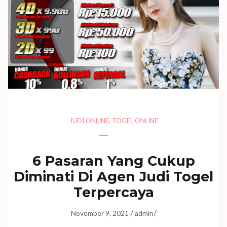
JUDI ONLINE
,
TOGEL ONLINE
6 Pasaran Yang Cukup
Diminati Di Agen Judi Togel
Terpercaya
/
/
November 9, 2021
admin