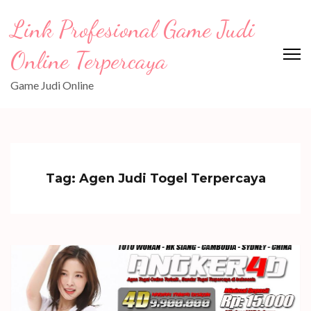
Lompat
Link Profesional Game Judi
ke
konten
Online Terpercaya
(Tekan
Enter)
Game Judi Online
Tag:
Agen Judi Togel Terpercaya