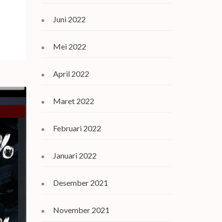
Juni 2022
Mei 2022
April 2022
Maret 2022
Februari 2022
Januari 2022
Desember 2021
November 2021