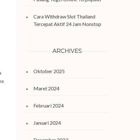
Cara Withdraw Slot Thailand
Tercepat Aktif 24 Jam Nonstop
ARCHIVES
Oktober 2025
a
ma
Maret 2024
Februari 2024
Januari 2024
Desember 2023