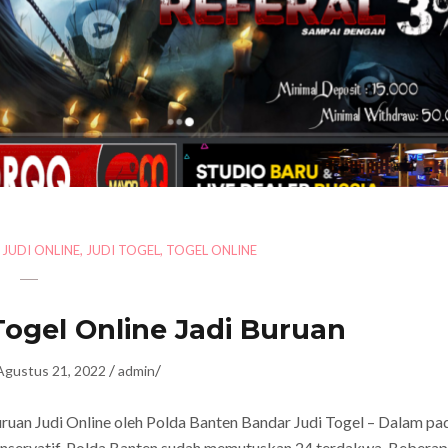
,
JUDI ONLINE
,
JUDI TOGEL
,
TOGEL ONLINE
Togel Online Jadi Buruan
/
/
Agustus 21, 2022
admin
ruan Judi Online oleh Polda Banten Bandar Judi Togel – Dalam pa
konservatif, Polda Banten sudah memutuskan 24 terdakwa. Bebera