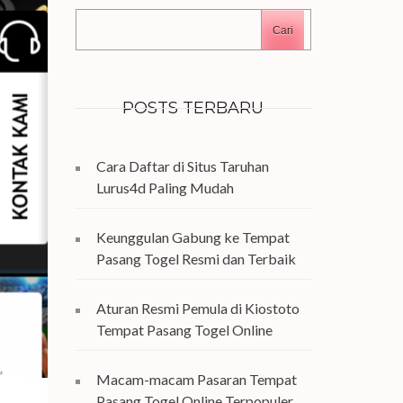
Cari
POSTS TERBARU
Cara Daftar di Situs Taruhan
Lurus4d Paling Mudah
Keunggulan Gabung ke Tempat
Pasang Togel Resmi dan Terbaik
Aturan Resmi Pemula di Kiostoto
Tempat Pasang Togel Online
Macam-macam Pasaran Tempat
Pasang Togel Online Terpopuler