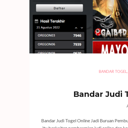
BANDAR TOGEL
Bandar Judi 
Bandar Judi Togel Online Jadi Buruan Pembu
itu berkaitan pembasmian judi online dan 