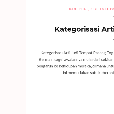
JUDI ONLINE
,
JUDI TOGEL
,
P
Kategorisasi Ar
Kategorisasi Arti Judi Tempat Pasang To
Bermain togel awalannya mulai dari sekitar l
pengaruh ke kehidupan mereka, di mana untu
ini memerlukan satu keberania