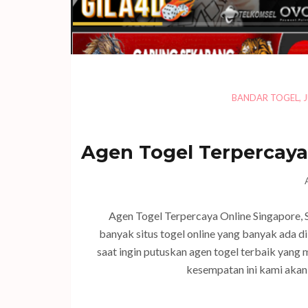
BANDAR TOGEL
,
Agen Togel Terpercaya
Agen Togel Terpercaya Online Singapore, 
banyak situs togel online yang banyak ada di
saat ingin putuskan agen togel terbaik yang
kesempatan ini kami akan