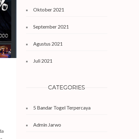
Oktober 2021
September 2021
Agustus 2021
Juli 2021
CATEGORIES
5 Bandar Togel Terpercaya
Admin Jarwo
da
pa