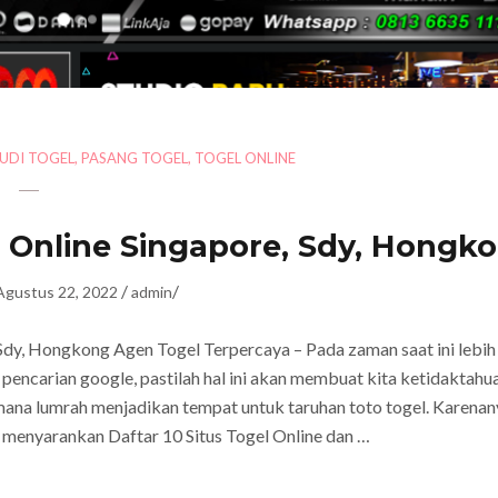
JUDI TOGEL
,
PASANG TOGEL
,
TOGEL ONLINE
 Online Singapore, Sdy, Hongk
/
/
Agustus 22, 2022
admin
Sdy, Hongkong Agen Togel Terpercaya – Pada zaman saat ini lebih
 pencarian google, pastilah hal ini akan membuat kita ketidaktahu
 mana lumrah menjadikan tempat untuk taruhan toto togel. Karena
 menyarankan Daftar 10 Situs Togel Online dan …