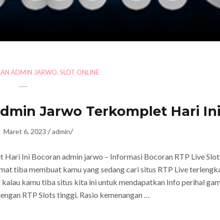
AN ADMIN JARWO
,
SLOT ONLINE
dmin Jarwo Terkomplet Hari In
/
/
Maret 6, 2023
admin
Hari Ini Bocoran admin jarwo – Informasi Bocoran RTP Live Slot
amat tiba membuat kamu yang sedang cari situs RTP Live terlengk
l kalau kamu tiba situs kita ini untuk mendapatkan Info perihal ga
dengan RTP Slots tinggi. Rasio kemenangan …