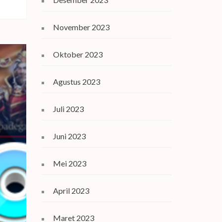
November 2023
Oktober 2023
Agustus 2023
Juli 2023
Juni 2023
Mei 2023
April 2023
Maret 2023