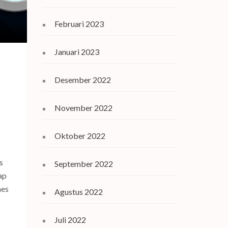
Februari 2023
Januari 2023
Desember 2022
November 2022
i
Oktober 2022
s
September 2022
ap
mes
Agustus 2022
Juli 2022