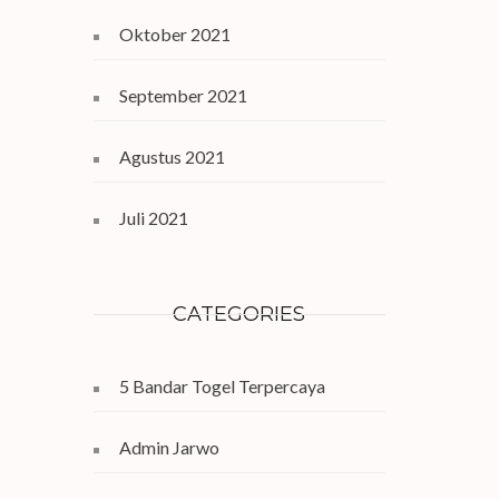
Oktober 2021
September 2021
Agustus 2021
Juli 2021
CATEGORIES
5 Bandar Togel Terpercaya
Admin Jarwo