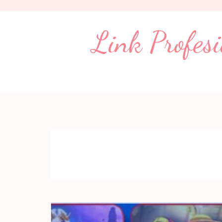
Lompat
ke
Link Profes
konten
(Tekan
Enter)