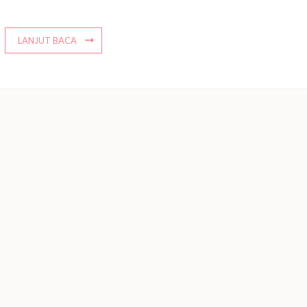
LANJUT BACA