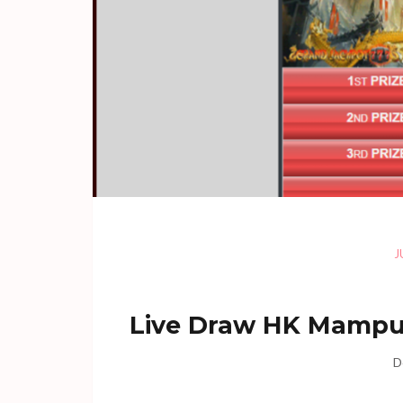
J
Live Draw HK Mampu 
D