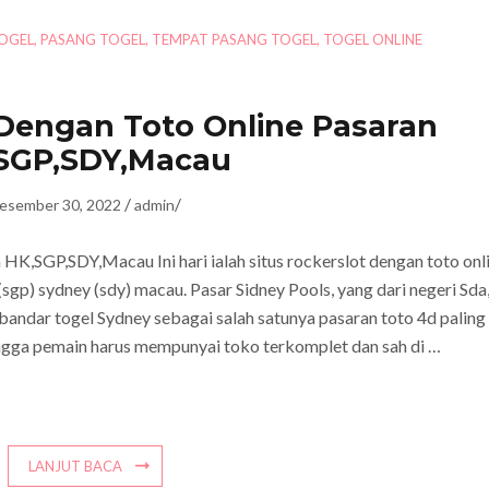
TOGEL
,
PASANG TOGEL
,
TEMPAT PASANG TOGEL
,
TOGEL ONLINE
 Dengan Toto Online Pasaran
SGP,SDY,Macau
/
/
esember 30, 2022
admin
HK,SGP,SDY,Macau Ini hari ialah situs rockerslot dengan toto onl
gp) sydney (sdy) macau. Pasar Sidney Pools, yang dari negeri Sda
andar togel Sydney sebagai salah satunya pasaran toto 4d paling
hingga pemain harus mempunyai toko terkomplet dan sah di …
LANJUT BACA