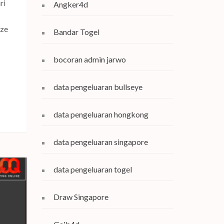
ri
Angker4d
a
ize
Bandar Togel
bocoran admin jarwo
data pengeluaran bullseye
data pengeluaran hongkong
data pengeluaran singapore
data pengeluaran togel
Draw Singapore