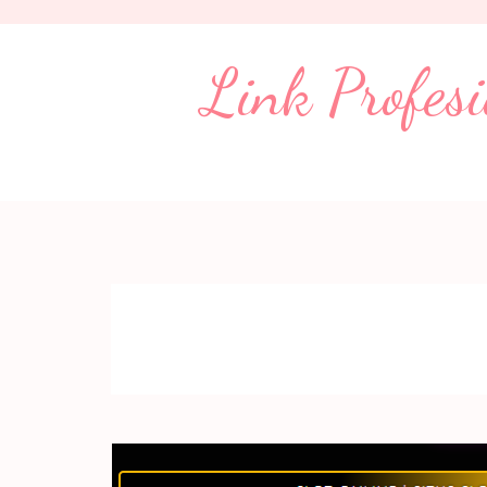
Lompat
ke
Link Profes
konten
(Tekan
Enter)