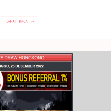
LANJUT BACA