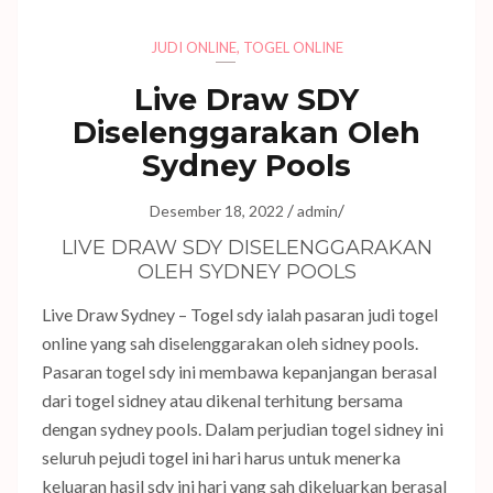
JUDI ONLINE
,
TOGEL ONLINE
Live Draw SDY
Diselenggarakan Oleh
Sydney Pools
/
/
Desember 18, 2022
admin
LIVE DRAW SDY DISELENGGARAKAN
OLEH SYDNEY POOLS
Live Draw Sydney – Togel sdy ialah pasaran judi togel
online yang sah diselenggarakan oleh sidney pools.
Pasaran togel sdy ini membawa kepanjangan berasal
dari togel sidney atau dikenal terhitung bersama
dengan sydney pools. Dalam perjudian togel sidney ini
seluruh pejudi togel ini hari harus untuk menerka
keluaran hasil sdy ini hari yang sah dikeluarkan berasal