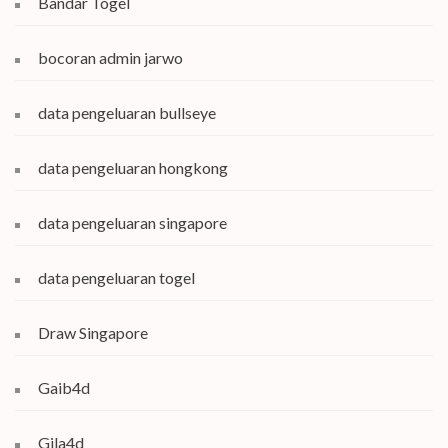
Bandar Togel
bocoran admin jarwo
data pengeluaran bullseye
data pengeluaran hongkong
data pengeluaran singapore
data pengeluaran togel
Draw Singapore
Gaib4d
Gila4d