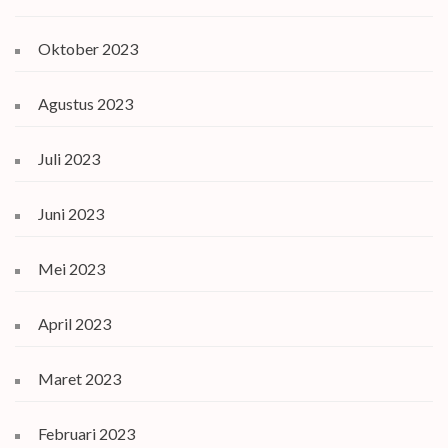
Oktober 2023
Agustus 2023
Juli 2023
Juni 2023
Mei 2023
April 2023
Maret 2023
Februari 2023