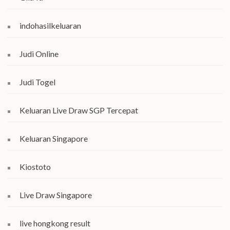
indohasilkeluaran
Judi Online
Judi Togel
Keluaran Live Draw SGP Tercepat
Keluaran Singapore
Kiostoto
Live Draw Singapore
live hongkong result