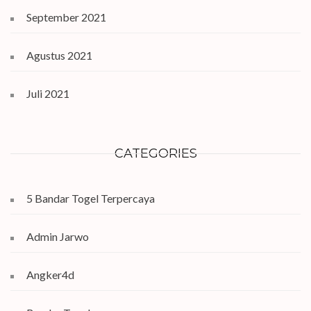
September 2021
Agustus 2021
Juli 2021
CATEGORIES
5 Bandar Togel Terpercaya
Admin Jarwo
Angker4d