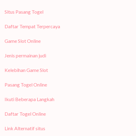
Situs Pasang Togel
Daftar Tempat Terpercaya
Game Slot Online
Jenis permainan judi
Kelebihan Game Slot
Pasang Togel Online
Ikuti Beberapa Langkah
Daftar Togel Online
Link Alternatif situs