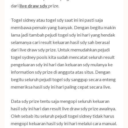
dari
live draw sdy
prize.
Togel sidney atau togel sdy saat ini ini pasti saja
membawa pemain yang banyak. Dengan begitu makin
lama jadi tambah pejudi togel sdy ini hari yang hendak
selamanya cari result keluaran hasil sdy sah berasal
dari live draw sdy prize. Untuk memudahkan pejudi
togel sydney pools kita sudah mencatat seluruh result
pengeluaran sdy ini hari dan keluaran sdy mulanya ke
information sdy prize di anggota atas situs. Dengan
begitu seluruh pejudi togel sdy sanggup secara enteng
memeriksa hasil sdy ini hari paling cepat secara live.
Data sdy prize tentu saja mengopi seluruh keluaran
hasil sdy ini hari dan result live draw sdy prize awalnya.
Oleh sebab itu seluruh pejudi togel sidney tidak harus
mengopi keluaran hasil sdy ini hari melalui cara manual.