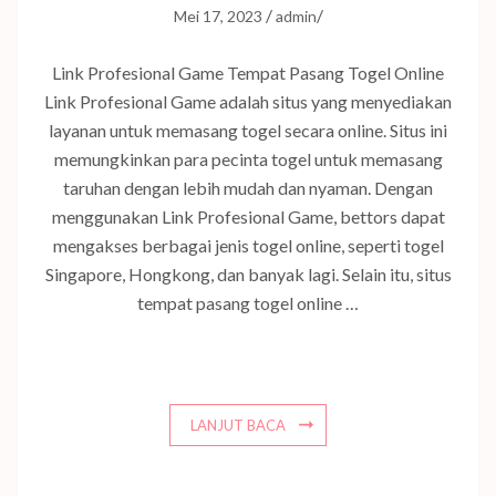
/
/
Mei 17, 2023
admin
Link Profesional Game Tempat Pasang Togel Online
Link Profesional Game adalah situs yang menyediakan
layanan untuk memasang togel secara online. Situs ini
memungkinkan para pecinta togel untuk memasang
taruhan dengan lebih mudah dan nyaman. Dengan
menggunakan Link Profesional Game, bettors dapat
mengakses berbagai jenis togel online, seperti togel
Singapore, Hongkong, dan banyak lagi. Selain itu, situs
tempat pasang togel online …
LANJUT BACA