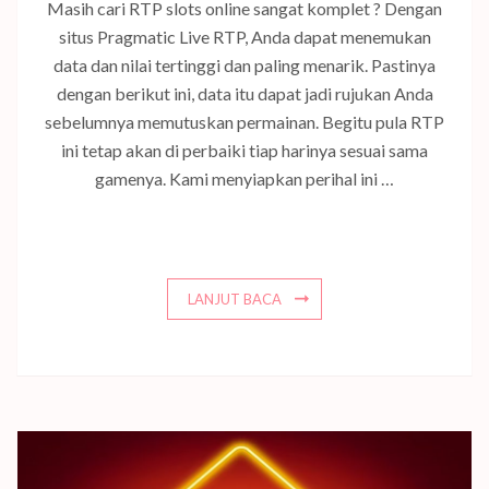
Masih cari RTP slots online sangat komplet ? Dengan
situs Pragmatic Live RTP, Anda dapat menemukan
data dan nilai tertinggi dan paling menarik. Pastinya
dengan berikut ini, data itu dapat jadi rujukan Anda
sebelumnya memutuskan permainan. Begitu pula RTP
ini tetap akan di perbaiki tiap harinya sesuai sama
gamenya. Kami menyiapkan perihal ini …
LANJUT BACA