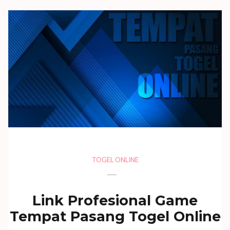
TOGEL ONLINE
Link Profesional Game
Tempat Pasang Togel Online