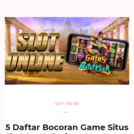
SLOT ONLINE
5 Daftar Bocoran Game Situs