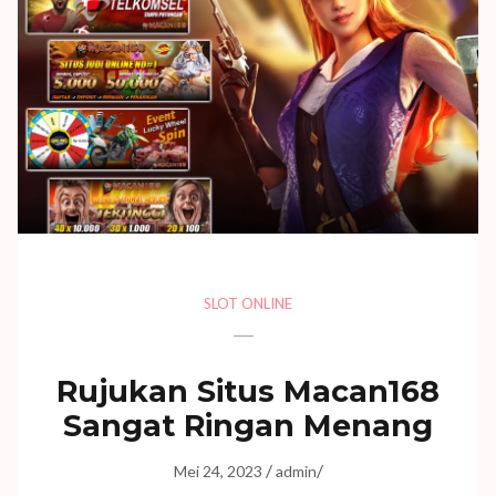
SLOT ONLINE
Rujukan Situs Macan168
Sangat Ringan Menang
/
/
Mei 24, 2023
admin