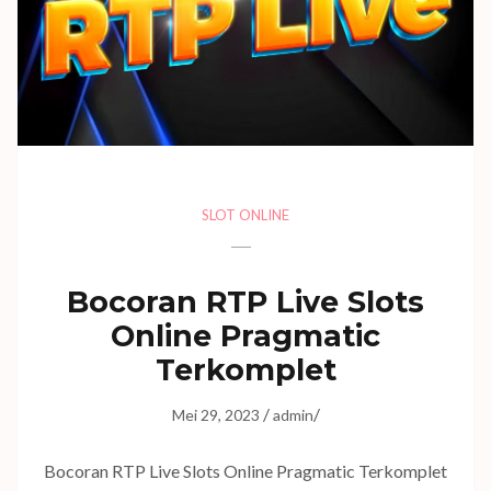
SLOT ONLINE
Bocoran RTP Live Slots
Online Pragmatic
Terkomplet
/
/
Mei 29, 2023
admin
Bocoran RTP Live Slots Online Pragmatic Terkomplet