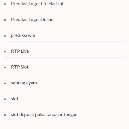
Prediksi Togel Jitu Hari Ini
Prediksi Togel Online
prediksi wla
RTP Live
RTP Slot
sabung ayam
slot
slot deposit pulsa tanpa potongan