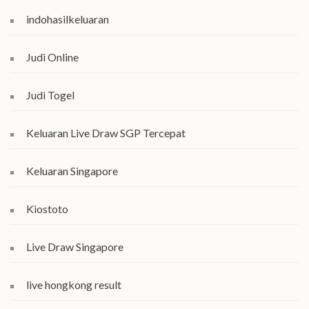
indohasilkeluaran
Judi Online
Judi Togel
Keluaran Live Draw SGP Tercepat
Keluaran Singapore
Kiostoto
Live Draw Singapore
live hongkong result