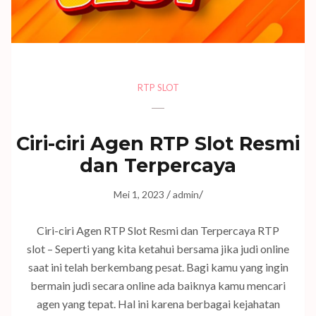
RTP SLOT
Ciri-ciri Agen RTP Slot Resmi
dan Terpercaya
/
/
Mei 1, 2023
admin
Ciri-ciri Agen RTP Slot Resmi dan Terpercaya RTP
slot – Seperti yang kita ketahui bersama jika judi online
saat ini telah berkembang pesat. Bagi kamu yang ingin
bermain judi secara online ada baiknya kamu mencari
agen yang tepat. Hal ini karena berbagai kejahatan