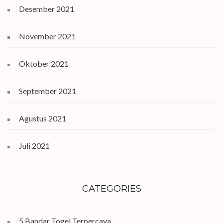
Desember 2021
November 2021
Oktober 2021
September 2021
Agustus 2021
Juli 2021
CATEGORIES
5 Bandar Togel Terpercaya