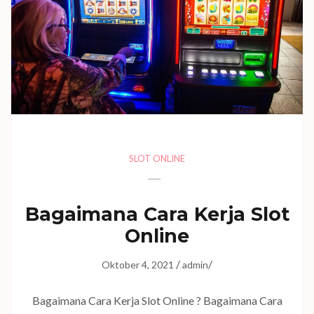
SLOT ONLINE
Bagaimana Cara Kerja Slot
Online
/
/
Oktober 4, 2021
admin
Bagaimana Cara Kerja Slot Online ? Bagaimana Cara