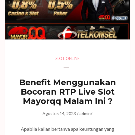
SLOT ONLINE
Benefit Menggunakan
Bocoran RTP Live Slot
Mayorqq Malam Ini ?
/
/
Agustus 14, 2023
admin
Apabila kalian bertanya apa keuntungan yang