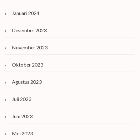
Januari 2024
Desember 2023
November 2023
Oktober 2023
Agustus 2023
Juli 2023
Juni 2023
Mei 2023