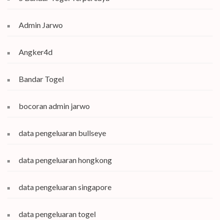
Admin Jarwo
Angker4d
Bandar Togel
bocoran admin jarwo
data pengeluaran bullseye
data pengeluaran hongkong
data pengeluaran singapore
data pengeluaran togel