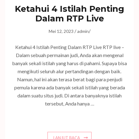
Ketahui 4 Istilah Penting
Dalam RTP Live
/
/
Mei 12, 2023
admin
Ketahui 4 Istilah Penting Dalam RTP Live RTP live –
Dalam sebuah permainan judi, Anda akan mengenal
banyak sekali istilah yang harus di pahami. Supaya bisa
mengikuti seluruh alur pertandingan dengan baik.
Namun, hal ini akan terasa berat bagi para penjudi
pemula karena ada banyak sekali istilah yang berada
dalam suatu situs judi. Di antara banyaknya istilah
tersebut, Anda hanya …
LANJUT BACA