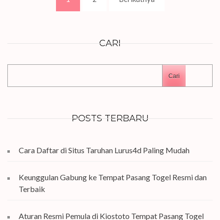
pos
CARI
Cari
POSTS TERBARU
Cara Daftar di Situs Taruhan Lurus4d Paling Mudah
Keunggulan Gabung ke Tempat Pasang Togel Resmi dan
Terbaik
Aturan Resmi Pemula di Kiostoto Tempat Pasang Togel