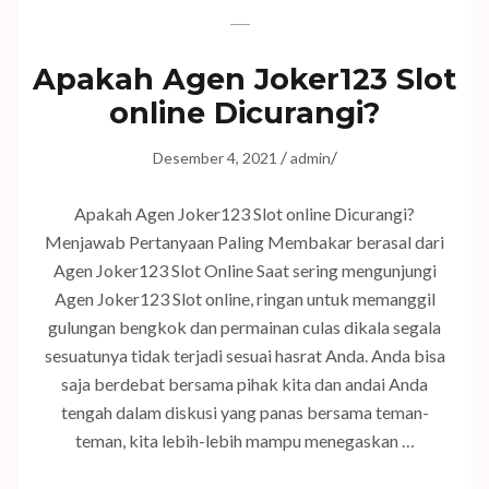
Apakah Agen Joker123 Slot
online Dicurangi?
/
/
Desember 4, 2021
admin
Apakah Agen Joker123 Slot online Dicurangi?
Menjawab Pertanyaan Paling Membakar berasal dari
Agen Joker123 Slot Online Saat sering mengunjungi
Agen Joker123 Slot online, ringan untuk memanggil
gulungan bengkok dan permainan culas dikala segala
sesuatunya tidak terjadi sesuai hasrat Anda. Anda bisa
saja berdebat bersama pihak kita dan andai Anda
tengah dalam diskusi yang panas bersama teman-
teman, kita lebih-lebih mampu menegaskan …