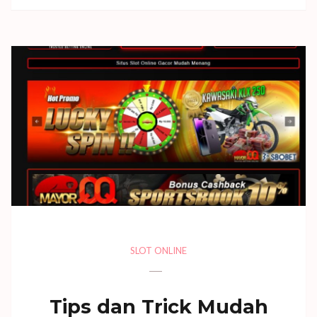
SLOT ONLINE
Tips dan Trick Mudah