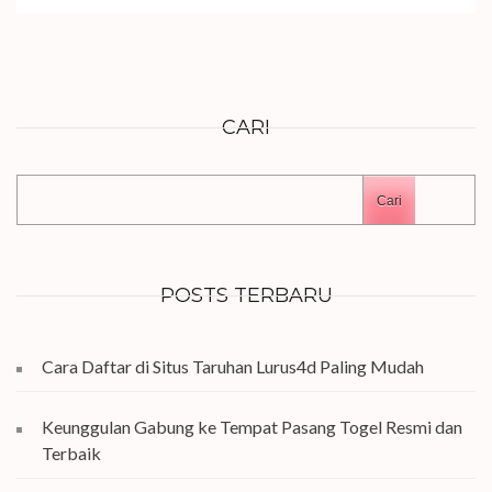
CARI
Cari
POSTS TERBARU
Cara Daftar di Situs Taruhan Lurus4d Paling Mudah
Keunggulan Gabung ke Tempat Pasang Togel Resmi dan
Terbaik