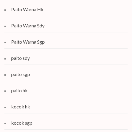
Paito Warna Hk
Paito Warna Sdy
Paito Warna Sgp
paito sdy
paito sgp
paito hk
kocok hk
kocok sgp