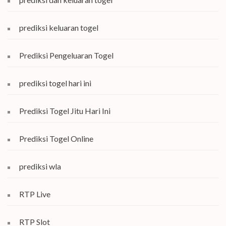
prediksi keluaran togel
Prediksi Pengeluaran Togel
prediksi togel hari ini
Prediksi Togel Jitu Hari Ini
Prediksi Togel Online
prediksi wla
RTP Live
RTP Slot