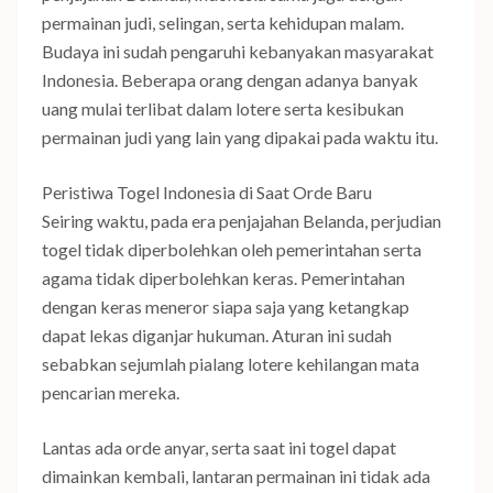
permainan judi, selingan, serta kehidupan malam.
Budaya ini sudah pengaruhi kebanyakan masyarakat
Indonesia. Beberapa orang dengan adanya banyak
uang mulai terlibat dalam lotere serta kesibukan
permainan judi yang lain yang dipakai pada waktu itu.
Peristiwa Togel Indonesia di Saat Orde Baru
Seiring waktu, pada era penjajahan Belanda, perjudian
togel tidak diperbolehkan oleh pemerintahan serta
agama tidak diperbolehkan keras. Pemerintahan
dengan keras meneror siapa saja yang ketangkap
dapat lekas diganjar hukuman. Aturan ini sudah
sebabkan sejumlah pialang lotere kehilangan mata
pencarian mereka.
Lantas ada orde anyar, serta saat ini togel dapat
dimainkan kembali, lantaran permainan ini tidak ada