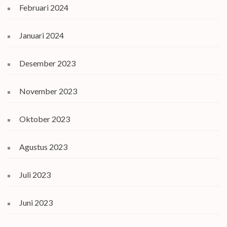
Februari 2024
Januari 2024
Desember 2023
November 2023
Oktober 2023
Agustus 2023
Juli 2023
Juni 2023