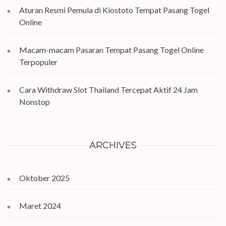
Aturan Resmi Pemula di Kiostoto Tempat Pasang Togel
Online
Macam-macam Pasaran Tempat Pasang Togel Online
Terpopuler
Cara Withdraw Slot Thailand Tercepat Aktif 24 Jam
Nonstop
ARCHIVES
Oktober 2025
Maret 2024