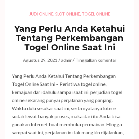
JUDI ONLINE
,
SLOT ONLINE
,
TOGEL ONLINE
Yang Perlu Anda Ketahui
Tentang Perkembangan
Togel Online Saat Ini
/
/
Agustus 29, 2021
admin
Tinggalkan komentar
Yang Perlu Anda Ketahui Tentang Perkembangan
Togel Online Saat Ini – Peristiwa togel online,
kemajuan dari dahulu sampai saat ini, perjudian togel
online sekarang punyai perjalanan yang panjang.
Waktu dulu sesukar saat ini, serta nyatanya lotere
sudah lewat banyak proses, maka dari itu Anda bisa
gunakan Internet buat membuka permainan. Hingga
sampai saat ini, perjalanan ini tak mungkin dijalankan,