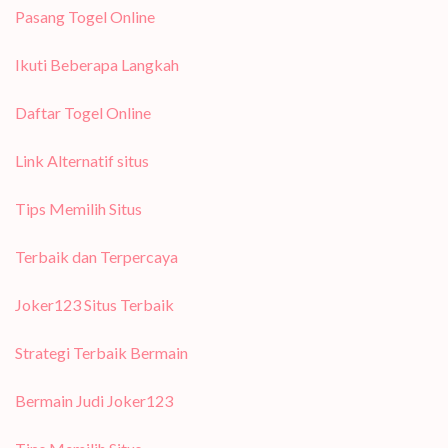
Pasang Togel Online
Ikuti Beberapa Langkah
Daftar Togel Online
Link Alternatif situs
Tips Memilih Situs
Terbaik dan Terpercaya
Joker123 Situs Terbaik
Strategi Terbaik Bermain
Bermain Judi Joker123