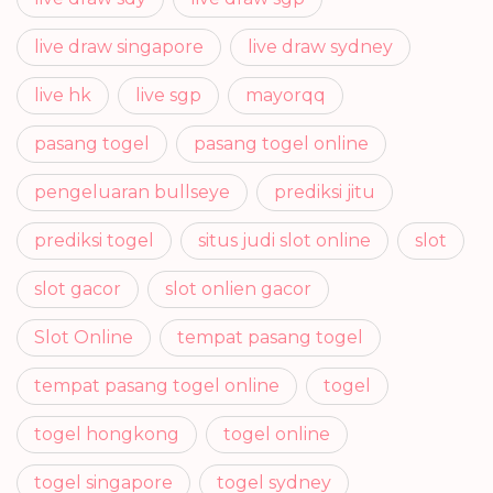
live draw singapore
live draw sydney
live hk
live sgp
mayorqq
pasang togel
pasang togel online
pengeluaran bullseye
prediksi jitu
prediksi togel
situs judi slot online
slot
slot gacor
slot onlien gacor
Slot Online
tempat pasang togel
tempat pasang togel online
togel
togel hongkong
togel online
togel singapore
togel sydney