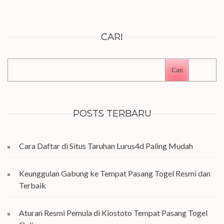
CARI
Cari
POSTS TERBARU
Cara Daftar di Situs Taruhan Lurus4d Paling Mudah
Keunggulan Gabung ke Tempat Pasang Togel Resmi dan
Terbaik
Aturan Resmi Pemula di Kiostoto Tempat Pasang Togel