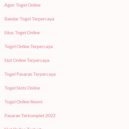
Agen Togel Online
Bandar Togel Terpercaya
Situs Togel Online
Togel Online Terpercaya
Slot Online Terpercaya
Togel Pasaran Terpercaya
Togel Slots Online
Togel Online Resmi
Pasaran Terkomplet 2022