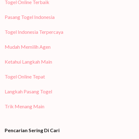
Togel Online Terbaik
Pasang Togel Indonesia
Togel Indonesia Terpercaya
Mudah Memilih Agen
Ketahui Langkah Main
Togel Online Tepat
Langkah Pasang Togel
Trik Menang Main
Pencarian Sering Di Cari