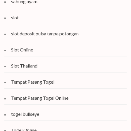
sabung ayam
slot
slot deposit pulsa tanpa potongan
Slot Online
Slot Thailand
Tempat Pasang Togel
Tempat Pasang Togel Online
togel bullseye
Togel Online