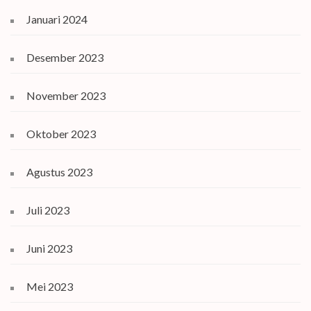
Januari 2024
Desember 2023
November 2023
Oktober 2023
Agustus 2023
Juli 2023
Juni 2023
Mei 2023