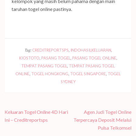
kelompok yang masih belum pahama dengan main
taruhan togel online pastinya.
Tag:
CREDITREPORTSPS
,
INDOHASILKELUARAN
,
KIOSTOTO
,
PASANG TOGEL
,
PASANG TOGEL ONLINE
,
TEMPAT PASANG TOGEL
,
TEMPAT PASANG TOGEL
ONLINE
,
TOGEL HONGKONG
,
TOGEL SINGAPORE
,
TOGEL
SYDNEY
Navigasi
Keluaran Togel Online 4D Hari
Agen Judi Togel Online
pos
Ini – Creditreportsps
Terpercaya Deposit Melalui
Pulsa Telkomsel