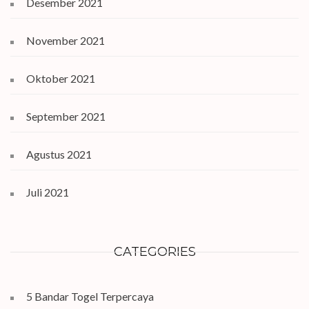
Desember 2021
November 2021
Oktober 2021
September 2021
Agustus 2021
Juli 2021
CATEGORIES
5 Bandar Togel Terpercaya