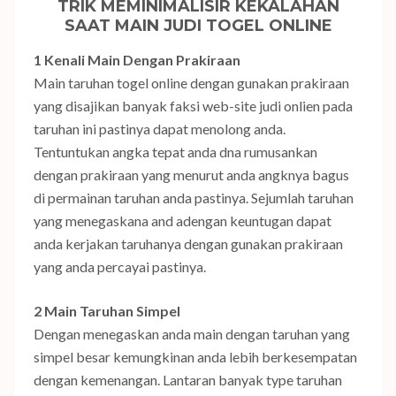
TRIK MEMINIMALISIR KEKALAHAN
SAAT MAIN JUDI TOGEL ONLINE
1 Kenali Main Dengan Prakiraan
Main taruhan togel online dengan gunakan prakiraan
yang disajikan banyak faksi web-site judi onlien pada
taruhan ini pastinya dapat menolong anda.
Tentuntukan angka tepat anda dna rumusankan
dengan prakiraan yang menurut anda angknya bagus
di permainan taruhan anda pastinya. Sejumlah taruhan
yang menegaskana and adengan keuntugan dapat
anda kerjakan taruhanya dengan gunakan prakiraan
yang anda percayai pastinya.
2 Main Taruhan Simpel
Dengan menegaskan anda main dengan taruhan yang
simpel besar kemungkinan anda lebih berkesempatan
dengan kemenangan. Lantaran banyak type taruhan