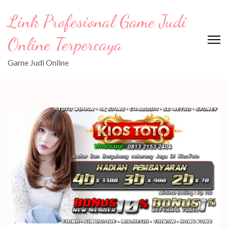
Lompat
Link Profesional Game Judi
ke
konten
Online Terpercaya
(Tekan
Enter)
Game Judi Online