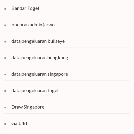
Bandar Togel
bocoran admin jarwo
data pengeluaran bullseye
data pengeluaran hongkong
data pengeluaran singapore
data pengeluaran togel
Draw Singapore
Gaib4d