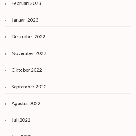
Februari 2023
Januari 2023
Desember 2022
November 2022
Oktober 2022
September 2022
Agustus 2022
Juli 2022