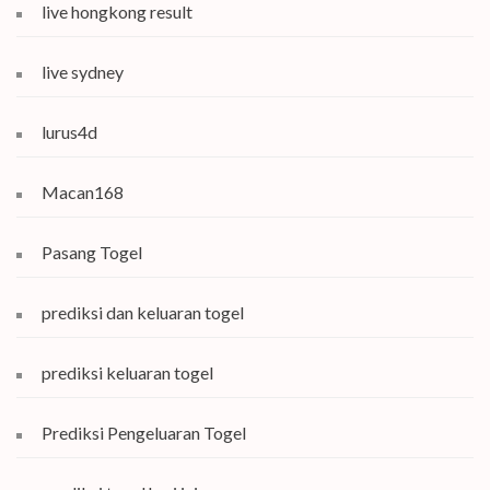
live hongkong result
live sydney
lurus4d
Macan168
Pasang Togel
prediksi dan keluaran togel
prediksi keluaran togel
Prediksi Pengeluaran Togel