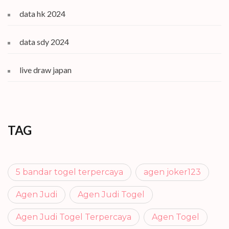
data hk 2024
data sdy 2024
live draw japan
TAG
5 bandar togel terpercaya
agen joker123
Agen Judi
Agen Judi Togel
Agen Judi Togel Terpercaya
Agen Togel