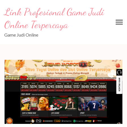
Lompat
Link Profesional Game Judi
ke
konten
Online Terpercaya
(Tekan
Enter)
Game Judi Online