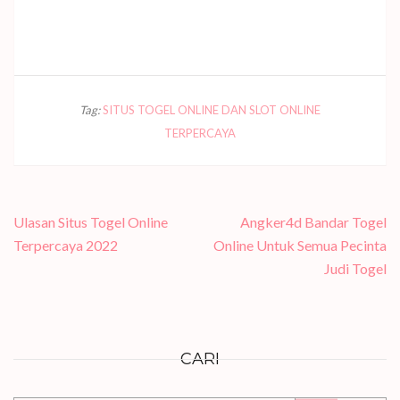
Tag:
SITUS TOGEL ONLINE DAN SLOT ONLINE
TERPERCAYA
Navigasi
Ulasan Situs Togel Online
Angker4d Bandar Togel
pos
Terpercaya 2022
Online Untuk Semua Pecinta
Judi Togel
CARI