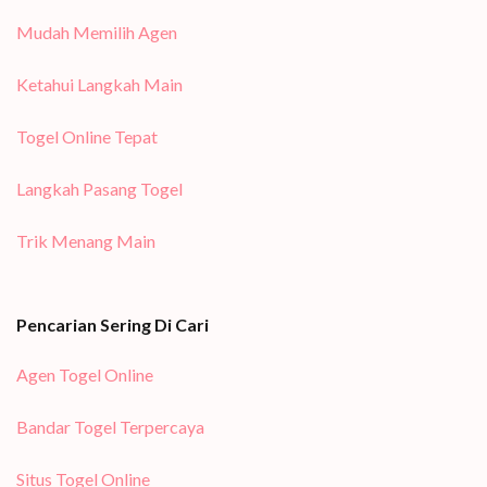
Mudah Memilih Agen
Ketahui Langkah Main
Togel Online Tepat
Langkah Pasang Togel
Trik Menang Main
Pencarian Sering Di Cari
Agen Togel Online
Bandar Togel Terpercaya
Situs Togel Online