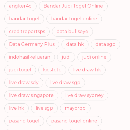
angker4d
Bandar Judi Togel Online
bandar togel
bandar togel online
creditreportsps
data bullseye
Data Germany Plus
data hk
data sgp
indohasilkeluaran
judi
judi online
judi togel
kiostoto
live draw hk
live draw sdy
live draw sgp
live draw singapore
live draw sydney
live hk
live sgp
mayorqq
pasang togel
pasang togel online