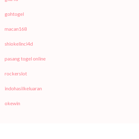
gohtogel
macan168
shiokelinci4d
pasang togel online
rockerslot
indohasilkeluaran
okewin