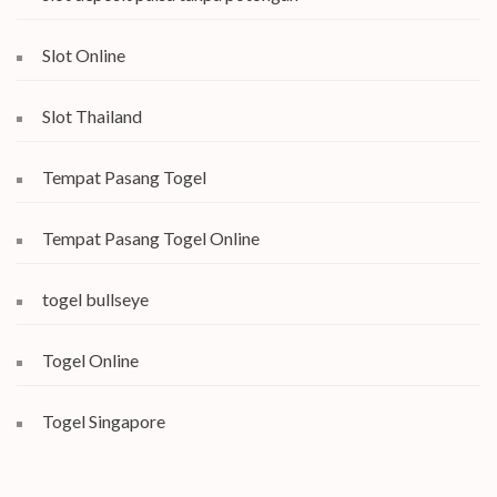
Slot Online
Slot Thailand
Tempat Pasang Togel
Tempat Pasang Togel Online
togel bullseye
Togel Online
Togel Singapore