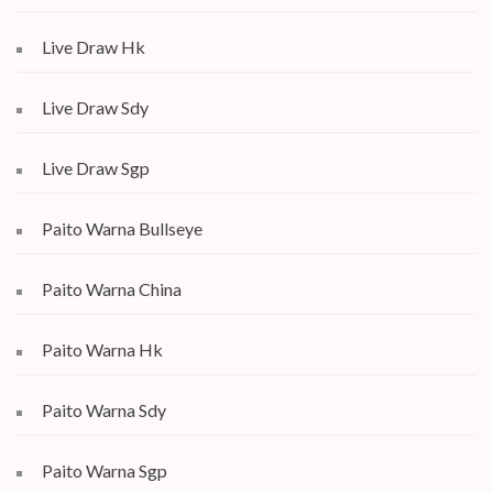
Live Draw Hk
Live Draw Sdy
Live Draw Sgp
Paito Warna Bullseye
Paito Warna China
Paito Warna Hk
Paito Warna Sdy
Paito Warna Sgp