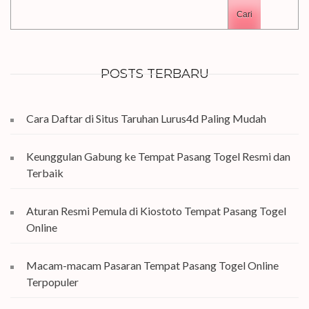
Cari
POSTS TERBARU
Cara Daftar di Situs Taruhan Lurus4d Paling Mudah
Keunggulan Gabung ke Tempat Pasang Togel Resmi dan
Terbaik
Aturan Resmi Pemula di Kiostoto Tempat Pasang Togel
Online
Macam-macam Pasaran Tempat Pasang Togel Online
Terpopuler