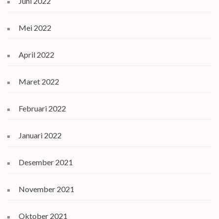
Juni 2022
Mei 2022
April 2022
Maret 2022
Februari 2022
Januari 2022
Desember 2021
November 2021
Oktober 2021