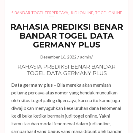
5 BANDAR TOGEL TERPERCAYA
,
JUDI ONLINE
,
TOGEL ONLINE
RAHASIA PREDIKSI BENAR
BANDAR TOGEL DATA
GERMANY PLUS
/
/
Desember 16, 2022
admin
RAHASIA PREDIKSI BENAR BANDAR
TOGEL DATA GERMANY PLUS
Data germany plus
– Bila mereka akan memisah
peluang percaya atas nomor yang hendak munculkan
oleh situs togel paling dipercaya, karena itu kamu juga
diwajibkan menyuguhkan keseluruhan dana fenomenal
ke di buka ketika bermain judi togel online. Yakni
kamu taruhan modal fenomenal dalam judi online,
sampai hasil yang bagus yang mana dibuat oleh bandar