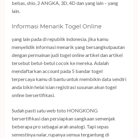
bebas, shio, 2 ANGKA, 3D, 4D dan yang lain – yang
lain.
Informasi Menarik Togel Online
yang lain pada di republik indonesia, jika kamu
menyelidik informasi menarik yang bersangkutpautan
dengan permainan judi togel online artikel dan artikel
tersebut betul-betul cocok ke mereka. Adalah
mendaftarkan account pada 5 bandar togel
terpercaya kamu di bantu untuk membikin data sendiri
anda bikin helai isian registrasi susunan akun togel
online bersertifikasi.
Sudah pasti satu web toto HONGKONG
bersertifikasi dan persiapkan sangkaan semenjak
beberapa pro sebagai arah analogi. Tapi sepas
semestinya nalar, rupanya semua tergantung di