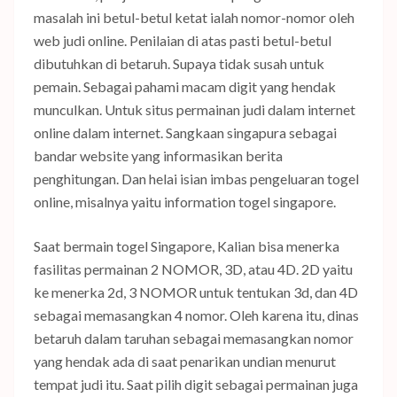
masalah ini betul-betul ketat ialah nomor-nomor oleh
web judi online. Penilaian di atas pasti betul-betul
dibutuhkan di betaruh. Supaya tidak susah untuk
pemain. Sebagai pahami macam digit yang hendak
munculkan. Untuk situs permainan judi dalam internet
online dalam internet. Sangkaan singapura sebagai
bandar website yang informasikan berita
penghitungan. Dan helai isian imbas pengeluaran togel
online, misalnya yaitu information togel singapore.
Saat bermain togel Singapore, Kalian bisa menerka
fasilitas permainan 2 NOMOR, 3D, atau 4D. 2D yaitu
ke menerka 2d, 3 NOMOR untuk tentukan 3d, dan 4D
sebagai memasangkan 4 nomor. Oleh karena itu, dinas
betaruh dalam taruhan sebagai memasangkan nomor
yang hendak ada di saat penarikan undian menurut
tempat judi itu. Saat pilih digit sebagai permainan juga