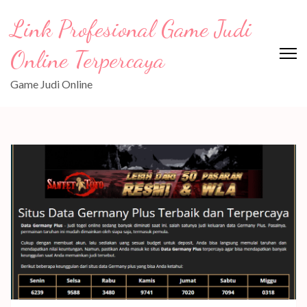
Lompat
Link Profesional Game Judi
ke
konten
Online Terpercaya
(Tekan
Enter)
Game Judi Online