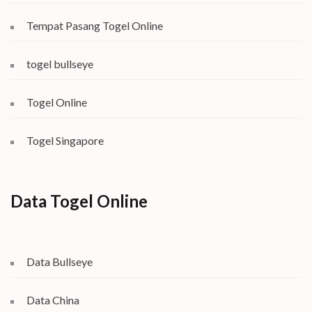
Tempat Pasang Togel Online
togel bullseye
Togel Online
Togel Singapore
Data Togel Online
Data Bullseye
Data China