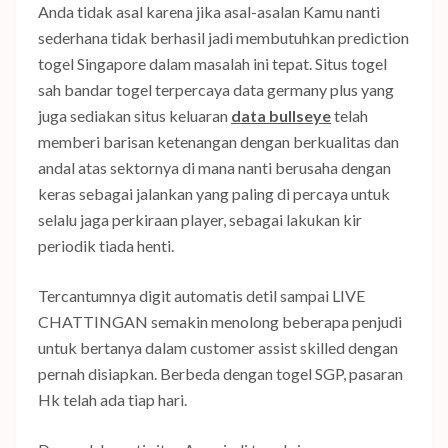
Anda tidak asal karena jika asal-asalan Kamu nanti
sederhana tidak berhasil jadi membutuhkan prediction
togel Singapore dalam masalah ini tepat. Situs togel
sah bandar togel terpercaya data germany plus yang
juga sediakan situs keluaran
data bullseye
telah
memberi barisan ketenangan dengan berkualitas dan
andal atas sektornya di mana nanti berusaha dengan
keras sebagai jalankan yang paling di percaya untuk
selalu jaga perkiraan player, sebagai lakukan kir
periodik tiada henti.
Tercantumnya digit automatis detil sampai LIVE
CHATTINGAN semakin menolong beberapa penjudi
untuk bertanya dalam customer assist skilled dengan
pernah disiapkan. Berbeda dengan togel SGP, pasaran
Hk telah ada tiap hari.