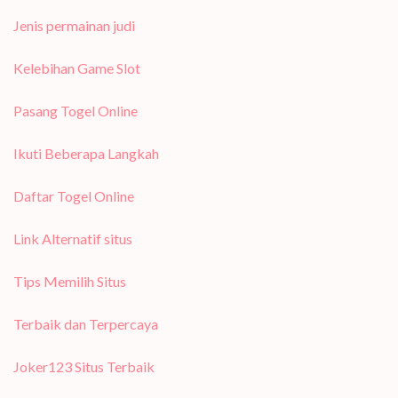
Jenis permainan judi
Kelebihan Game Slot
Pasang Togel Online
Ikuti Beberapa Langkah
Daftar Togel Online
Link Alternatif situs
Tips Memilih Situs
Terbaik dan Terpercaya
Joker123 Situs Terbaik