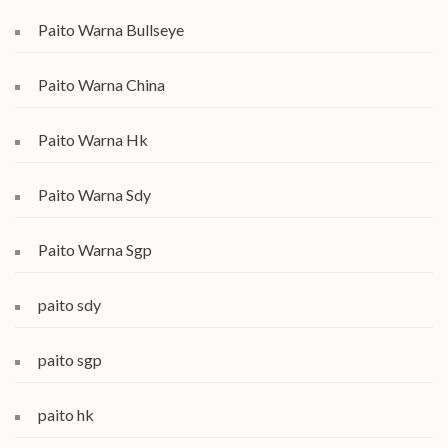
Paito Warna Bullseye
Paito Warna China
Paito Warna Hk
Paito Warna Sdy
Paito Warna Sgp
paito sdy
paito sgp
paito hk