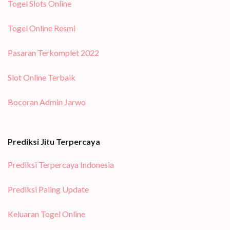
Togel Slots Online
Togel Online Resmi
Pasaran Terkomplet 2022
Slot Online Terbaik
Bocoran Admin Jarwo
Prediksi Jitu Terpercaya
Prediksi Terpercaya Indonesia
Prediksi Paling Update
Keluaran Togel Online