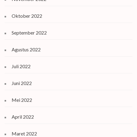
Oktober 2022
September 2022
Agustus 2022
Juli 2022
Juni 2022
Mei 2022
April 2022
Maret 2022