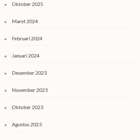
Oktober 2025
Maret 2024
Februari 2024
Januari 2024
Desember 2023
November 2023
Oktober 2023
Agustus 2023