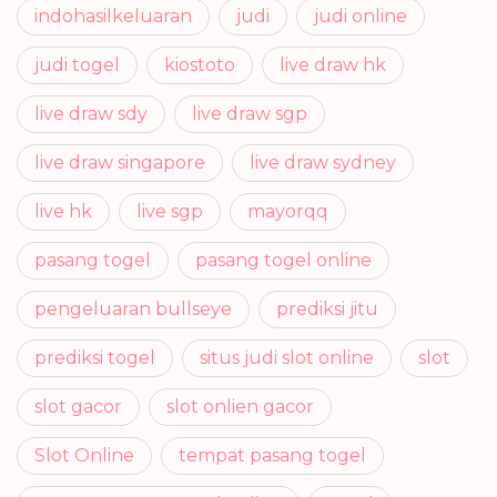
indohasilkeluaran
judi
judi online
judi togel
kiostoto
live draw hk
live draw sdy
live draw sgp
live draw singapore
live draw sydney
live hk
live sgp
mayorqq
pasang togel
pasang togel online
pengeluaran bullseye
prediksi jitu
prediksi togel
situs judi slot online
slot
slot gacor
slot onlien gacor
Slot Online
tempat pasang togel