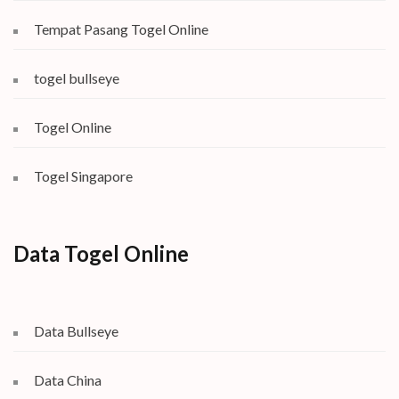
Tempat Pasang Togel Online
togel bullseye
Togel Online
Togel Singapore
Data Togel Online
Data Bullseye
Data China