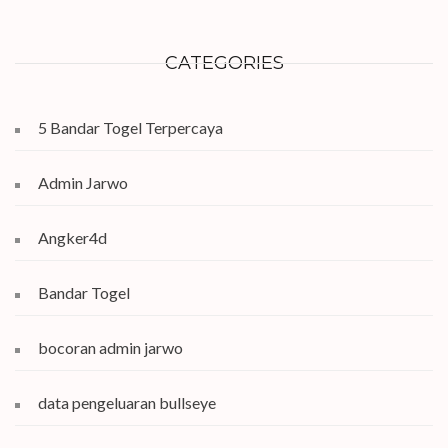
CATEGORIES
5 Bandar Togel Terpercaya
Admin Jarwo
Angker4d
Bandar Togel
bocoran admin jarwo
data pengeluaran bullseye