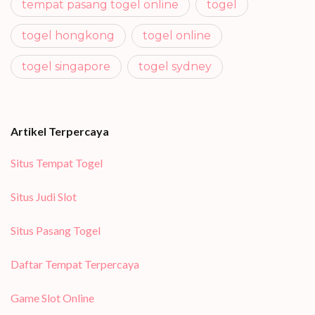
tempat pasang togel online
togel
togel hongkong
togel online
togel singapore
togel sydney
Artikel Terpercaya
Situs Tempat Togel
Situs Judi Slot
Situs Pasang Togel
Daftar Tempat Terpercaya
Game Slot Online