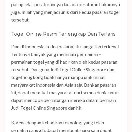
paling jelas peraturannya dan ada peraturan hukumnya
juga. Inilah yang menjadi unik dari kedua pasaran togel
tersebut.
Togel Online Resmi Terlengkap Dan Terlaris
Dan di Indonesia kedua pasaran itu sangatlah terkenal.
Tentunya banyak yang meminati permainan –
permainan togel yang di hadirkan oleh kedua pasaran
tersebut. Dan guna Judi Togel Online Singapore dan
togel hongkong tidak hanya mampu unik minat
masyarakat Indonesia dan Asia saja. Bahkan pasaran
ini, dapat memikat masyarakat dari semua dunia untuk
dapat mencoba peruntungan mereka dalam bermain
Judi Togel Online Singapore dan hk.
Karena dengan kehadiran teknologi yang telah
semakin canggih, dapat membuat siapa saja dapat