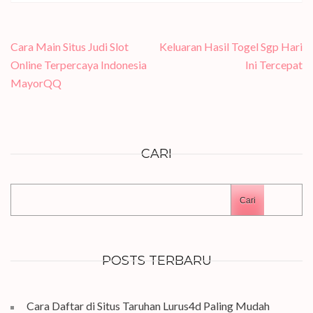
Navigasi
Cara Main Situs Judi Slot
Keluaran Hasil Togel Sgp Hari
pos
Online Terpercaya Indonesia
Ini Tercepat
MayorQQ
CARI
Cari
POSTS TERBARU
Cara Daftar di Situs Taruhan Lurus4d Paling Mudah