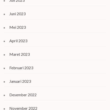
Juli 2023
Juni 2023
Mei 2023
April 2023
Maret 2023
Februari 2023
Januari 2023
Desember 2022
November 2022