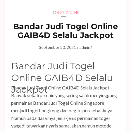
TOGEL ONLINE
Bandar Judi Togel Online
GAIB4D Selalu Jackpot
/
/
September 30, 2021
admin
Bandar Judi Togel
Online GAIB4D Selalu
Jackpot
Bandar Judi Togel Online GAIB4D Selalu Jackpot
–
Banyak sekali pemain yang sering salah menyinggung
permainan
Bandar Judi Togel Online
Singapore
menjadi togel hongkong dan begitu pun sebaliknya.
Namun pada dasarnya jenis-jenis permainan togel
yang di tawarkan nyaris sama, akan namun metode