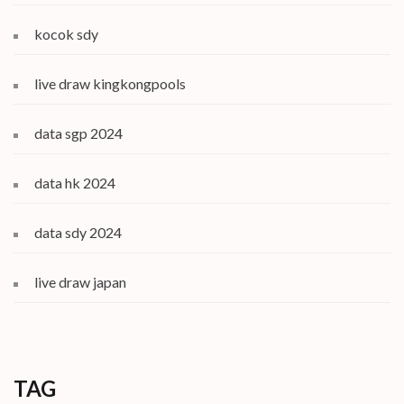
kocok sdy
live draw kingkongpools
data sgp 2024
data hk 2024
data sdy 2024
live draw japan
TAG