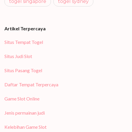
togel singapore
togel sydney
Artikel Terpercaya
Situs Tempat Togel
Situs Judi Slot
Situs Pasang Togel
Daftar Tempat Terpercaya
Game Slot Online
Jenis permainan judi
Kelebihan Game Slot