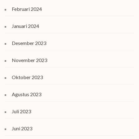
Februari 2024
Januari 2024
Desember 2023
November 2023
Oktober 2023
Agustus 2023
Juli 2023
Juni 2023