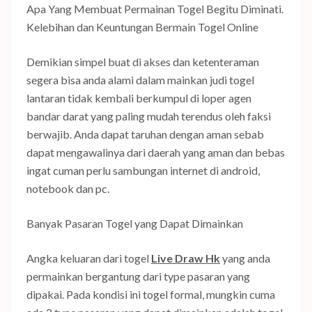
Apa Yang Membuat Permainan Togel Begitu Diminati.
Kelebihan dan Keuntungan Bermain Togel Online
Demikian simpel buat di akses dan ketenteraman
segera bisa anda alami dalam mainkan judi togel
lantaran tidak kembali berkumpul di loper agen
bandar darat yang paling mudah terendus oleh faksi
berwajib. Anda dapat taruhan dengan aman sebab
dapat mengawalinya dari daerah yang aman dan bebas
ingat cuman perlu sambungan internet di android,
notebook dan pc.
Banyak Pasaran Togel yang Dapat Dimainkan
Angka keluaran dari togel
Live Draw Hk
yang anda
permainkan bergantung dari type pasaran yang
dipakai. Pada kondisi ini togel formal, mungkin cuma