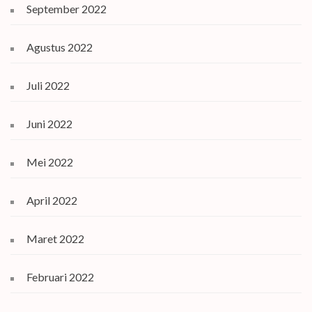
September 2022
Agustus 2022
Juli 2022
Juni 2022
Mei 2022
April 2022
Maret 2022
Februari 2022