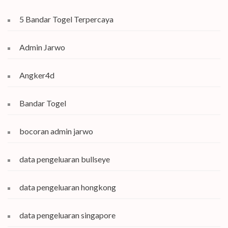
5 Bandar Togel Terpercaya
Admin Jarwo
Angker4d
Bandar Togel
bocoran admin jarwo
data pengeluaran bullseye
data pengeluaran hongkong
data pengeluaran singapore