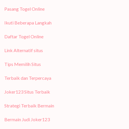
Pasang Togel Online
Ikuti Beberapa Langkah
Daftar Togel Online
Link Alternatif situs
Tips Memilih Situs
Terbaik dan Terpercaya
Joker123 Situs Terbaik
Strategi Terbaik Bermain
Bermain Judi Joker123