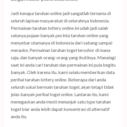
Jadi kenapa taruhan online jadi sangatlah ternama di
seluruh lapisan masyarakat di seluruhnya Indonesia.
Permainan taruhan lottery online ini udah jadi salah
satunya pujaan banyak pecinta taruhan online yang
menyebar utamanya di indonesia dari sabang sampai
merauke. Permainan taruhan togel tersohor di mana
saja, dan banyak orang-orang yang ikutiinya. Manalagi
saat ini anda cari taruhan dan permainan ini pula begitu
banyak. Oleh karena itu, kami selalu memberikan data
perihal taruhan lottery online. Beberapa dari anda
seluruh sukai bermain taruhan togel, akan tetapi tidak
jelas banyak perihal togel online. Lantaran itu, kami
menegaskan anda mesti menunjuk satu type taruhan
togel biar anda lebih dapat konsentrasi di alternatif
anda itu.