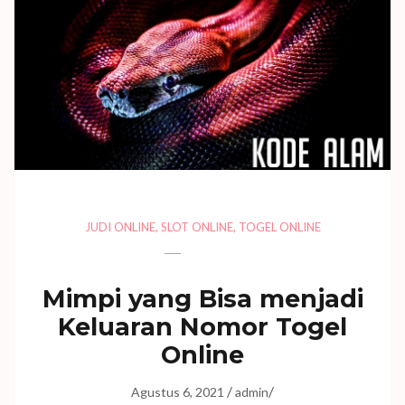
JUDI ONLINE
,
SLOT ONLINE
,
TOGEL ONLINE
Mimpi yang Bisa menjadi
Keluaran Nomor Togel
Online
/
/
Agustus 6, 2021
admin