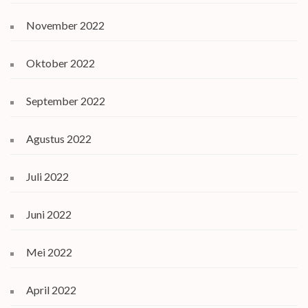
November 2022
Oktober 2022
September 2022
Agustus 2022
Juli 2022
Juni 2022
Mei 2022
April 2022