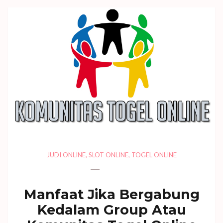
JUDI ONLINE
,
SLOT ONLINE
,
TOGEL ONLINE
Manfaat Jika Bergabung
Kedalam Group Atau