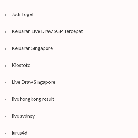
Judi Togel
Keluaran Live Draw SGP Tercepat
Keluaran Singapore
Kiostoto
Live Draw Singapore
live hongkong result
live sydney
lurus4d