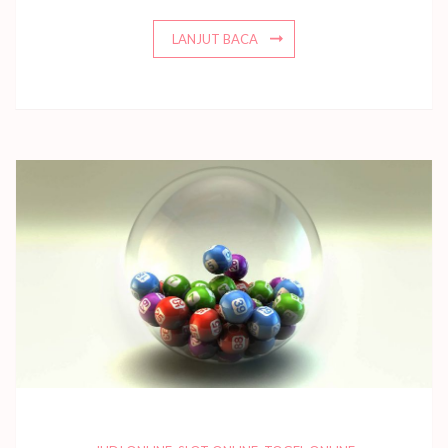
LANJUT BACA