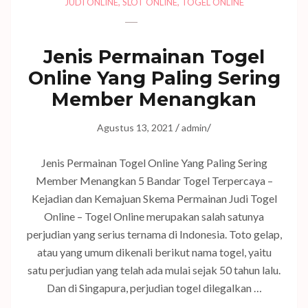
JUDI ONLINE
,
SLOT ONLINE
,
TOGEL ONLINE
Jenis Permainan Togel
Online Yang Paling Sering
Member Menangkan
/
/
Agustus 13, 2021
admin
Jenis Permainan Togel Online Yang Paling Sering
Member Menangkan 5 Bandar Togel Terpercaya –
Kejadian dan Kemajuan Skema Permainan Judi Togel
Online – Togel Online merupakan salah satunya
perjudian yang serius ternama di Indonesia. Toto gelap,
atau yang umum dikenali berikut nama togel, yaitu
satu perjudian yang telah ada mulai sejak 50 tahun lalu.
Dan di Singapura, perjudian togel dilegalkan …