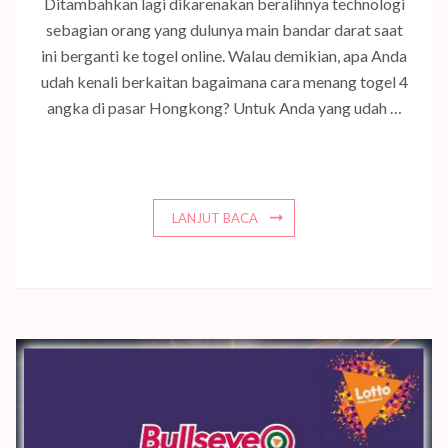
Ditambahkan lagi dikarenakan beralihnya technologi
sebagian orang yang dulunya main bandar darat saat
ini berganti ke togel online. Walau demikian, apa Anda
udah kenali berkaitan bagaimana cara menang togel 4
angka di pasar Hongkong? Untuk Anda yang udah …
LANJUT BACA