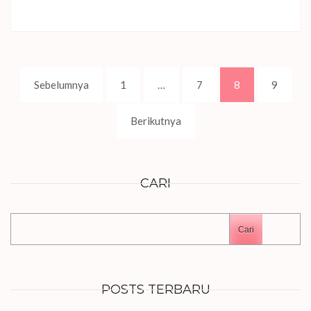
Paginasi
Laman
Laman
Laman
Laman
Sebelumnya
1
…
7
8
9
pos
Berikutnya
CARI
Cari
POSTS TERBARU