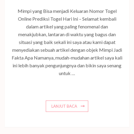
Mimpi yang Bisa menjadi Keluaran Nomor Togel
Online Prediksi Togel Hari Ini – Selamat kembali
dalam artikel yang paling fenomenal dan
menakjubkan, lantaran di waktu yang bagus dan
situasi yang baik sekali ini saya atau kami dapat
menyediakan sebuah artikel dengan objek Mimpi Jadi
Fakta Apa Namanya, mudah-mudahan artikel saya kali
ini lebih banyak pengunjungnya dan bikin saya senang
untuk …
LANJUT BACA