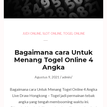
JUDI ONLINE
,
SLOT ONLINE
,
TOGEL ONLINE
Bagaimana cara Untuk
Menang Togel Online 4
Angka
/
/
Agustus 9, 2021
admin
Bagaimana cara Untuk Menang Togel Online 4 Angka
Live Draw Hongkong – Togel jadi permainan tebak
angka yang tengah membooming waktu ini.