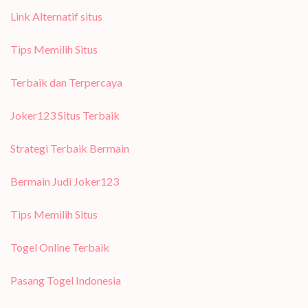
Link Alternatif situs
Tips Memilih Situs
Terbaik dan Terpercaya
Joker123 Situs Terbaik
Strategi Terbaik Bermain
Bermain Judi Joker123
Tips Memilih Situs
Togel Online Terbaik
Pasang Togel Indonesia