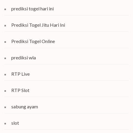
prediksi togel hari ini
Prediksi Togel Jitu Hari Ini
Prediksi Togel Online
prediksi wla
RTP Live
RTP Slot
sabung ayam
slot