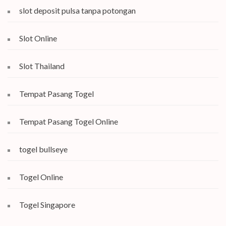
slot deposit pulsa tanpa potongan
Slot Online
Slot Thailand
Tempat Pasang Togel
Tempat Pasang Togel Online
togel bullseye
Togel Online
Togel Singapore