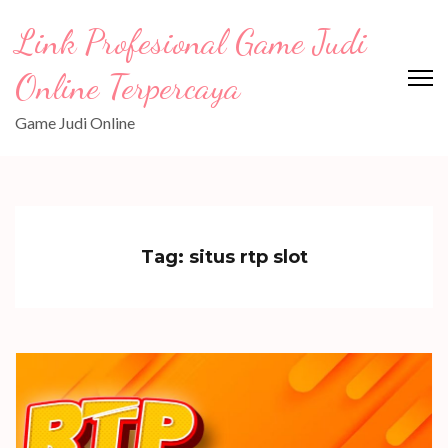
Lompat
Link Profesional Game Judi
ke
konten
Online Terpercaya
(Tekan
Enter)
Game Judi Online
Tag:
situs rtp slot