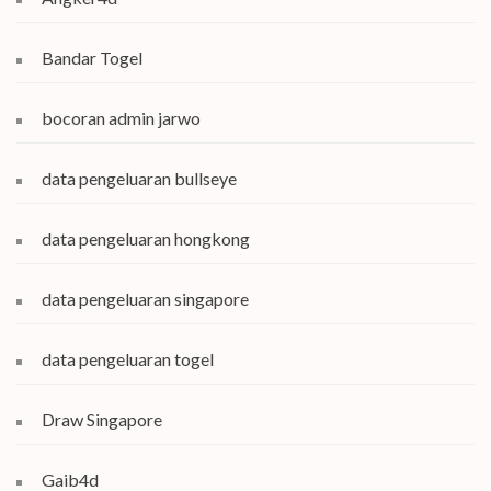
Bandar Togel
bocoran admin jarwo
data pengeluaran bullseye
data pengeluaran hongkong
data pengeluaran singapore
data pengeluaran togel
Draw Singapore
Gaib4d