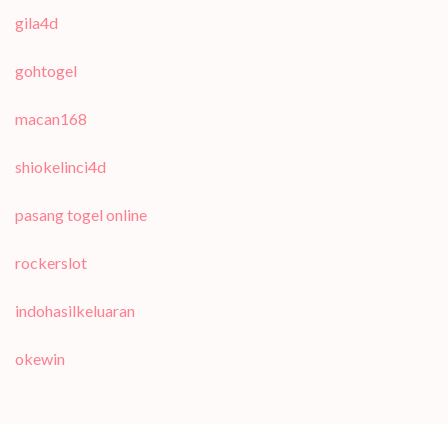
gila4d
gohtogel
macan168
shiokelinci4d
pasang togel online
rockerslot
indohasilkeluaran
okewin