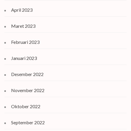
April 2023
Maret 2023
Februari 2023
Januari 2023
Desember 2022
November 2022
Oktober 2022
September 2022