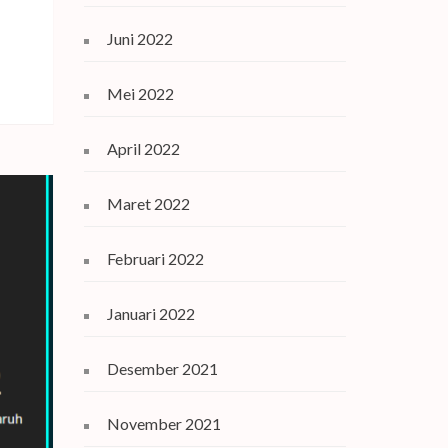
Juni 2022
Mei 2022
April 2022
Maret 2022
Februari 2022
Januari 2022
Desember 2021
November 2021