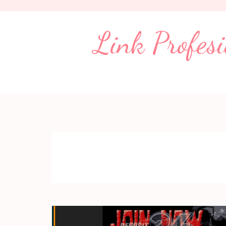
Lompat
ke
Link Profes
konten
(Tekan
Enter)