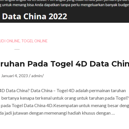
UDI ONLINE
,
TOGEL ONLINE
ruhan Pada Togel 4D Data Chi
/
/
Januari 4, 2023
admin
D Data China? Data China – Togel 4D adalah permainan taruhan
 bertanya kenapa terkenal untuk orang untuk taruhan pada Togel?
an pada Togel Data China 4D.Kesempatan untuk menang besar den
nda jadi jutawan dengan memenangi hadiah khusus dengan …