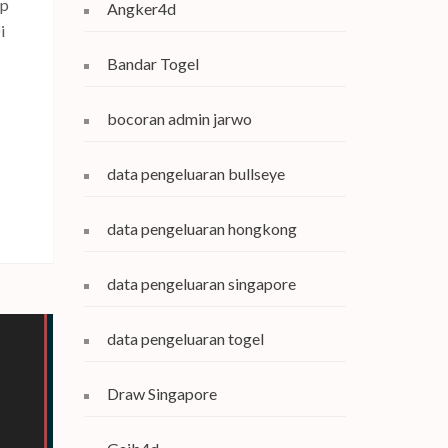
gp
Angker4d
i
Bandar Togel
bocoran admin jarwo
data pengeluaran bullseye
data pengeluaran hongkong
data pengeluaran singapore
data pengeluaran togel
Draw Singapore