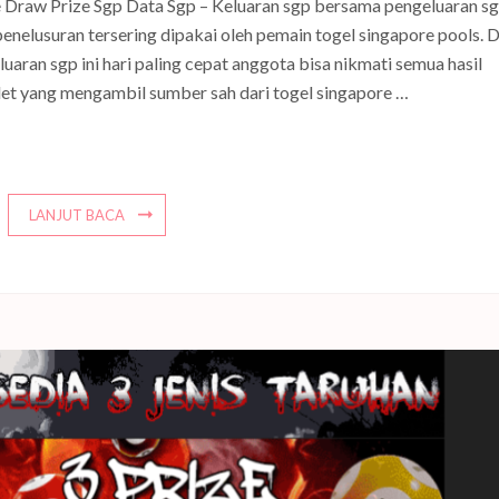
 Draw Prize Sgp Data Sgp – Keluaran sgp bersama pengeluaran s
penelusuran tersering dipakai oleh pemain togel singapore pools. D
aran sgp ini hari paling cepat anggota bisa nikmati semua hasil
et yang mengambil sumber sah dari togel singapore …
LANJUT BACA