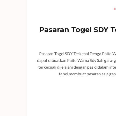
J
Pasaran Togel SDY T
Pasaran Togel SDY Terkenal Denga Paito Wa
dapat dibuatkan Paito Warna Sdy Sah gara-ga
terkecuali dijelajahi dengan pas didalam in
tabel membuat pasaran asia gara