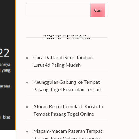
Cari
POSTS TERBARU
Cara Daftar di Situs Taruhan
Lurus4d Paling Mudah
Keunggulan Gabung ke Tempat
Pasang Togel Resmi dan Terbaik
Aturan Resmi Pemula di Kiostoto
Tempat Pasang Togel Online
Macam-macam Pasaran Tempat
Pasang Togel Online Terpopuler