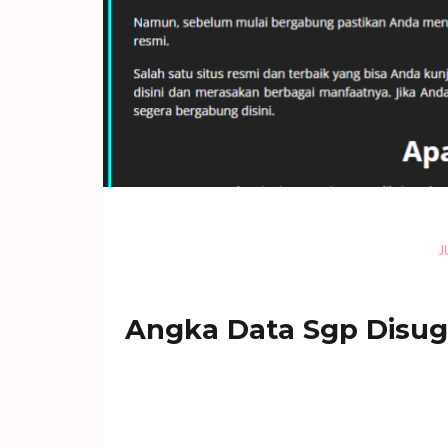
J
Angka Data Sgp Disug